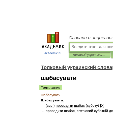
Словари и энциклоп
academic.ru
Толковый украинский словарь
Толковый украинский слова
шабасувати
Толкование
шабасувати
Шабасува́ти
:
-- (
євр
.)
проводити
шабас
(
суботу
) [
X
]
--
проводити
шабас
,
святковий
суботн
і
й
де