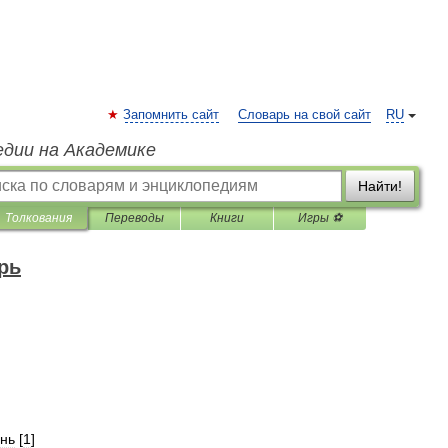
Запомнить сайт
Словарь на свой сайт
RU
едии на Академике
Найти!
Толкования
Переводы
Книги
Игры ⚽
рь
нь
[
1
]