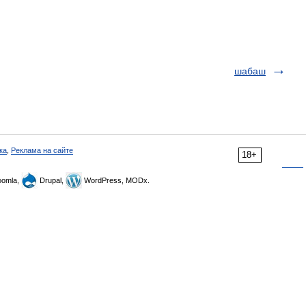
шабаш
ка
,
Реклама на сайте
18+
omla,
Drupal,
WordPress, MODx.