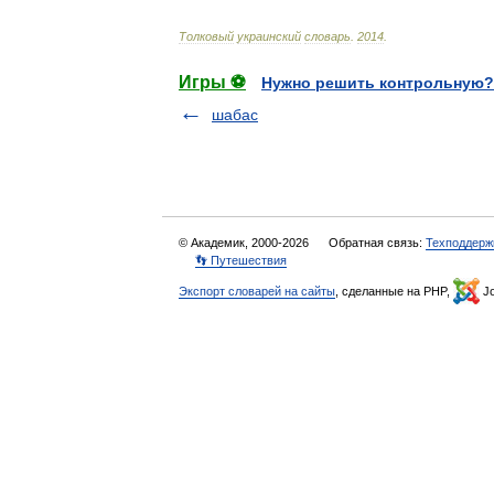
Толковый
украинский
словарь
.
2014
.
Игры ⚽
Нужно решить контрольную?
шабас
© Академик, 2000-2026
Обратная связь:
Техподдерж
👣 Путешествия
Экспорт словарей на сайты
, сделанные на PHP,
Jo